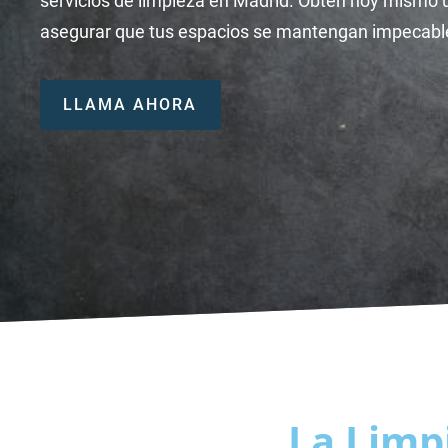
servicios de limpieza en Madrid. Obtén hoy mismo 
asegurar que tus espacios se mantengan impecabl
LLAMA AHORA
La Limp