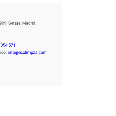
Skip
the
following
909, Getafe, Madrid
map
 854 571
ico
:
info@ecolimpza.com