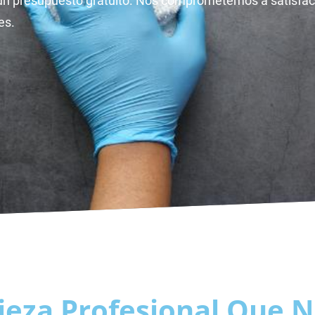
un presupuesto gratuito. Nos comprometemos a satisface
es.
ieza Profesional Que N